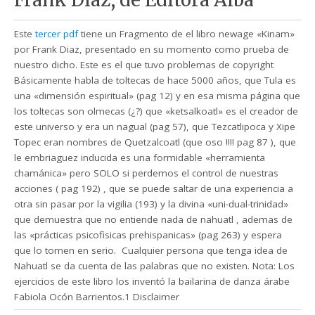
Este
tercer pdf
tiene un Fragmento de el libro newage «Kinam»
por Frank Diaz, presentado en su momento como prueba de
nuestro dicho. Este es el que tuvo problemas de copyright
Básicamente habla de toltecas de hace 5000 años, que Tula es
una «dimensión espiritual» (pag 12) y en esa misma página que
los toltecas son olmecas (¿?) que «ketsalkoatl» es el creador de
este universo y era un nagual (pag 57), que Tezcatlipoca y Xipe
Topec eran nombres de Quetzalcoatl (que oso !!!! pag 87 ), que
le embriaguez inducida es una formidable «herramienta
chamánica» pero SOLO si perdemos el control de nuestras
acciones ( pag 192) , que se puede saltar de una experiencia a
otra sin pasar por la vigilia (193) y la divina «uni-dual-trinidad»
que demuestra que no entiende nada de nahuatl , ademas de
las «prácticas psicofisicas prehispanicas» (pag 263) y espera
que lo tomen en serio. Cualquier persona que tenga idea de
Nahuatl se da cuenta de las palabras que no existen. Nota: Los
ejercicios de este libro los inventó la bailarina de danza árabe
Fabiola Ocón Barrientos.
1 Disclaimer